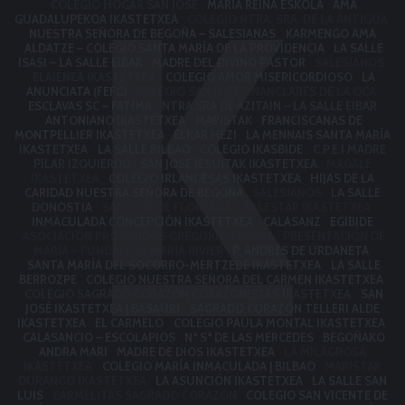
COLEGIO HOGAR SAN JOSE
MARÍA REINA ESKOLA
AMA
GUADALUPEKOA IKASTETXEA
COLEGIO NTRA. SRA. DE LA ANTIGUA
NUESTRA SEÑORA DE BEGOÑA – SALESIANAS
KARMENGO AMA
ALDATZE – COLEGIO SANTA MARÍA DE LA PROVIDENCIA
LA SALLE
ISASI – LA SALLE EIBAR
MADRE DEL DIVINO PASTOR
SALESIANOS
ELAIENEA IKASTETXEA
COLEGIO AMOR MISERICORDIOSO
LA
ANUNCIATA (FEFC)
COLEGIO SAN JOSÉ – NANCLARES DE LA OCA
ESCLAVAS SC – FATIMA
NTRA SRA DE AZITAIN – LA SALLE EIBAR
ANTONIANO IKASTETXEA
MARISTAK
FRANCISCANAS DE
MONTPELLIER IKASTETXEA
ELKAR HEZI
LA MENNAIS SANTA MARÍA
IKASTETXEA
LA SALLE BILBAO
COLEGIO IKASBIDE
C.P.E.I MADRE
PILAR IZQUIERDO
SAN JOSE JESUITAK IKASTETXEA
MAGALE
IKASTETXEA
COLEGIO IRLANDESAS IKASTETXEA
HIJAS DE LA
CARIDAD NUESTRA SEÑORA DE BEGOÑA
SALESIANOS
LA SALLE
DONOSTIA
SAN JOSE DE FLOREAGA – SALESTAR IKASTETXEA
INMACULADA CONCEPCIÓN IKASTETXEA
CALASANZ
EGIBIDE
ASOCIACIÓN PROSORDOS GREGORIO YBARRA
PRESENTACIÓN DE
MARÍA – FUNDACIÓN MARÍA RIVIER
P. ANDRÉS DE URDANETA
SANTA MARÍA DEL SOCORRO-MERTZEDE IKASTETXEA
LA SALLE
BERROZPE
COLEGIO NUESTRA SEÑORA DEL CARMEN IKASTETXEA
COLEGIO SAGRADO CORAZÓN CORAZONISTAS IKASTETXEA
SAN
JOSÉ IKASTETXEA | BASAURI
SAGRADO CORAZÓN TELLERI ALDE
IKASTETXEA
EL CARMELO
COLEGIO PAULA MONTAL IKASTETXEA
CALASANCIO – ESCOLAPIOS
Nª Sª DE LAS MERCEDES
BEGOÑAKO
ANDRA MARI
MADRE DE DIOS IKASTETXEA
LA MILAGROSA
IKASTETXEA
COLEGIO MARÍA INMACULADA | BILBAO
MARISTAK
DURANGO IKASTETXEA
LA ASUNCIÓN IKASTETXEA
LA SALLE SAN
LUIS
CARMELITAS SAGRADO CORAZÓN
COLEGIO SAN VICENTE DE