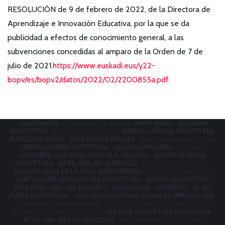
RESOLUCIÓN de 9 de febrero de 2022, de la Directora de
Aprendizaje e Innovación Educativa, por la que se da
publicidad a efectos de conocimiento general, a las
subvenciones concedidas al amparo de la Orden de 7 de
julio de 2021.
https://www.euskadi.eus/y22-
bopv/es/bopv2/datos/2022/02/2200855a.pdf
SALESIANOS
SANTÍSIMA TRINIDAD
MARY WARD
ELIZARAN
IKASTETXEA
BEASAINGO LA SALLE
BERRIO – OTXOA IKASTETXEA
PUREZA DE MARÍA
SALESIANOS CRUCES
NIÑO JESÚS IKASTETXEA
CENTRO XABIER IKASTETXEA
COLEGIO AMAURRE
LA SALLE
MARIAREN LAGUNDIA IKASTOLA
IRAURGI
ALDAPETA MARÍA
IKASTETXEA
NTRA. SRA. DE LA MERCED
EL PILAR IKASTETXEA
EGILUZE HIJAS DE LA CRUZ HONDARRIBIA
JESUITAK DONOSTIA
SANTA MARÍA MARIANISTAS IKASTETXEA
NEVERS IKASTETXEA
FEFC NTRA. SRA. DEL ROSARIO
SALESIANOS
HERRIKIDE
EL AVE
MARÍA IKASTETXEA
COLEGIO JESUITINAS BILBAO LA INMACULADA
PROBIDENTZIA ANDRA MARI
COLEGIO VERA-CRUZ IKASTETXEA
SCHOOL
LA SALLE LEGAZPI
SAN JOSÉ IKASTETXEA | DONOSTIA
NTRA. SRA. DE LAS MERCEDES
SANTA MARÍA DE ARTAGAN