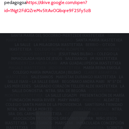
pedagogoa
https://drive.google.com/open?
id=1Ngt2FdQZreMv5ItAv0Qbqre9F2Sfy5zB
SANTA MARÍA DEL SOCORRO-MERTZEDE IKASTETXEA
SANTA
MARÍA DE ARTAGAN
LA SALLE BILBAO
SANTA MARÍA IKASTETXEA
LA SALLE
LA MILAGROSA IKASTETXEA
BERRIO – OTXOA
IKASTETXEA
COLEGIO SUMMA ALDAPETA
COLEGIO ANGELES
CUSTODIOS IKASTETXEA
JESUITINAS BILBAO – COLEGIO LA
INMACULADA HIJAS DE JESÚS
SALESIANOS
JM IKASTETXEA
PROBIDENTZIA ANDRA MARI
AMA GUADALUPEKOA IKASTETXEA
MAGALE IKASTETXEA
JADO IKASTETXEA
MARÍA REINA ESKOLA
COLEGIO MARÍA INMACULADA | BILBAO
CLARET ASKARTZA
IKASTETXEA
SALESIANOS
MARISTAK DURANGO IKASTETXEA
LA
SALLE ISASI – LA SALLE EIBAR
BEGOÑAKO ANDRA MARI
Nª Sª DE
LAS MERCEDES
SAGRADO CORAZÓN TELLERI ALDE IKASTETXEA
LA
SALLE DONOSTIA
NTRA. SRA. DE BEGOÑA
COLEGIO PAULA
MONTAL IKASTETXEA
LA SALLE LEGAZPI
PRESENTACIÓN DE MARÍA
– FUNDACIÓN MARÍA RIVIER
MARY WARD
MARISTAK
ALDATZE –
COLEGIO SANTA MARÍA DE LA PROVIDENCIA
SANTÍSIMA TRINIDAD
NTRA. SRA. DE LA MERCED
SAGRADO CORAZÓN MUNDAIZ
NTRA.
SRA. DEL CARMEN IKASTETXEA
C.P.E.I MADRE PILAR IZQUIERDO
ASOCIACIÓN PROSORDOS GREGORIO YBARRA
NIÑO JESÚS
IKASTETXEA
SALESIANOS
MARISTAK
INMACULADA CONCEPCIÓN
IKASTETXEA
EGILUZE HIJAS DE LA CRUZ HONDARRIBIA
SCIENTIA